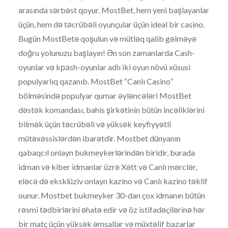
arasında sərbəst qoyur. MostBet, hem yeni başlayanlar
üçün, hem də təcrübəli oyunçular üçün ideal bir casino.
Bugün MostBetə qoşulun və mütləq qalib gəlməyə
doğru yolunuzu başlayın! Ən son zamanlarda Cash-
oyunlar və kраsh-oyunlar adlı iki oyun növü xüsusi
populyarlıq qazanıb. MostBet “Canlı Casino”
bölməsində populyar qumar əyləncələri MostBet
dəstək komandası, bahis şirkətinin bütün incəliklərini
bilmək üçün təcrübəli və yüksək keyfiyyətli
mütəxəssislərdən ibarətdir. Mostbet dünyanın
qabaqcıl onlayn bukmeykerlərindən biridir, burada
idman və kiber idmanlar üzrə Xətt və Canlı mərclər,
eləcə də eksklüziv onlayn kazino və Canlı kazino təklif
ounur. Mostbet bukmeyker 30-dan çox idmanın bütün
rəsmi tədbirlərini əhatə edir və öz istifadəçilərinə hər
bir matç üçün yüksək əmsallar və müxtəlif bazarlar