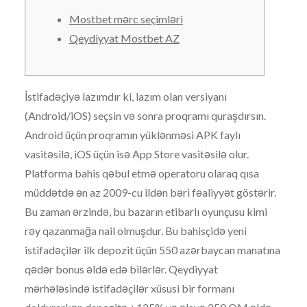
Mostbet mərc seçimləri
Qeydiyyat Mostbet AZ
İstifadəçiyə lazımdır ki, lazım olan versiyanı
(Android/iOS) seçsin və sonra proqramı quraşdırsın.
Android üçün proqramın yüklənməsi APK faylı
vasitəsilə, iOS üçün isə App Store vasitəsilə olur.
Platforma bahis qəbul etmə operatoru olaraq qısa
müddətdə ən az 2009-cu ildən bəri fəaliyyət göstərir.
Bu zaman ərzində, bu bazarın etibarlı oyunçusu kimi
rəy qazanmağa nail olmuşdur. Bu bahisçidə yeni
istifadəçilər ilk depozit üçün 550 azərbaycan manatına
qədər bonus əldə edə bilərlər. Qeydiyyat
mərhələsində istifadəçilər xüsusi bir formanı