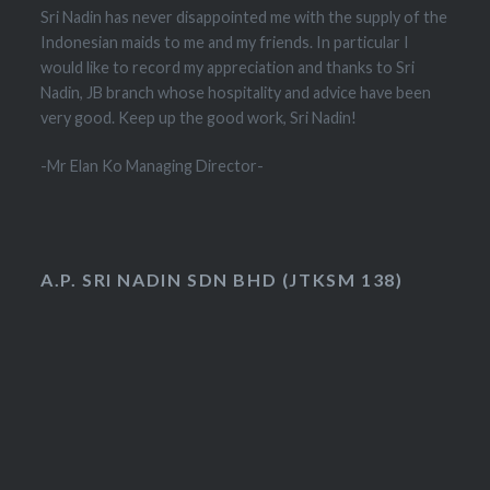
Sri Nadin has never disappointed me with the supply of the
Indonesian maids to me and my friends. In particular I
would like to record my appreciation and thanks to Sri
Nadin, JB branch whose hospitality and advice have been
very good. Keep up the good work, Sri Nadin!
-Mr Elan Ko Managing Director-
A.P. SRI NADIN SDN BHD (JTKSM 138)