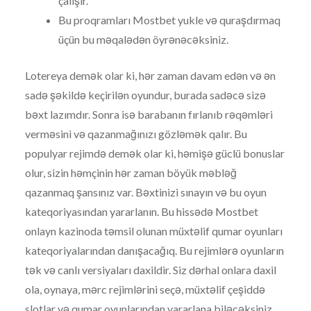
çalışır.
Bu proqramları Mostbet yukle və quraşdırmaq
üçün bu məqalədən öyrənəcəksiniz.
Lotereya demək olar ki, hər zaman davam edən və ən
sadə şəkildə keçirilən oyundur, burada sadəcə sizə
bəxt lazımdır. Sonra isə barabanın fırlanıb rəqəmləri
verməsini və qazanmağınızı gözləmək qalır. Bu
populyar rejimdə demək olar ki, həmişə güclü bonuslar
olur, sizin həmçinin hər zaman böyük məbləğ
qazanmaq şansınız var. Bəxtinizi sınayın və bu oyun
kateqoriyasından yararlanın. Bu hissədə Mostbet
onlayn kazinoda təmsil olunan müxtəlif qumar oyunları
kateqoriyalarından danışacağıq. Bu rejimlərə oyunların
tək və canlı versiyaları daxildir. Siz dərhal onlara daxil
ola, oynaya, mərc rejimlərini seçə, müxtəlif çeşiddə
slotlar və qumar oyunlarından yararlana biləcəksiniz.