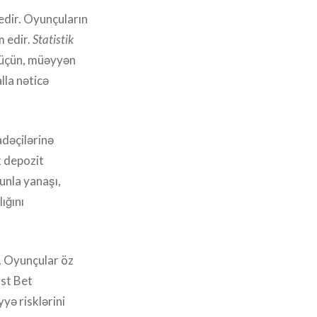
dir. Oyunçuların
m edir.
Statistik
l üçün, müəyyən
lla nəticə
adəçilərinə
lk depozit
unla yanaşı,
ığını
r. Oyunçular öz
ost Bet
yyə risklərini