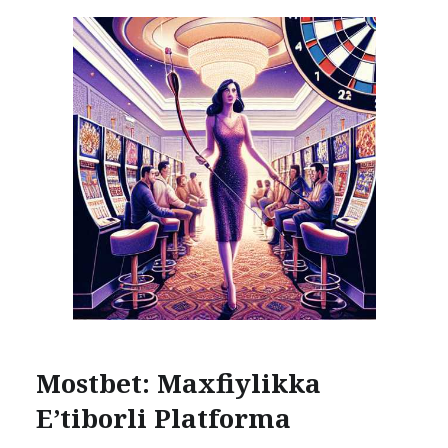
Mostbet: Maxfiylikka
E’tiborli Platforma