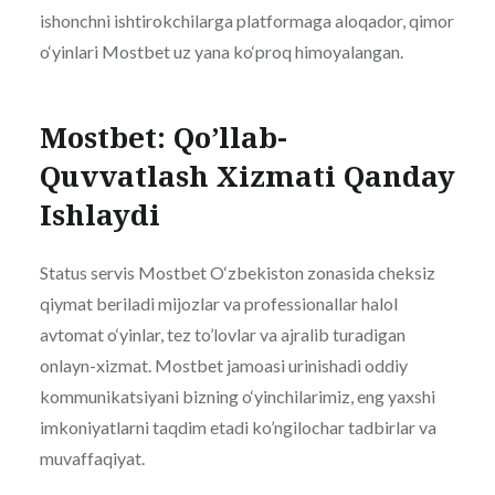
ishonchni ishtirokchilarga platformaga aloqador, qimor
o‘yinlari Mostbet uz yana ko‘proq himoyalangan.
Mostbet: Qo’llab-
Quvvatlash Xizmati Qanday
Ishlaydi
Status servis Mostbet O‘zbekiston zonasida cheksiz
qiymat beriladi mijozlar va professionallar halol
avtomat o‘yinlar, tez to’lovlar va ajralib turadigan
onlayn-xizmat. Mostbet jamoasi urinishadi oddiy
kommunikatsiyani bizning o‘yinchilarimiz, eng yaxshi
imkoniyatlarni taqdim etadi ko’ngilochar tadbirlar va
muvaffaqiyat.