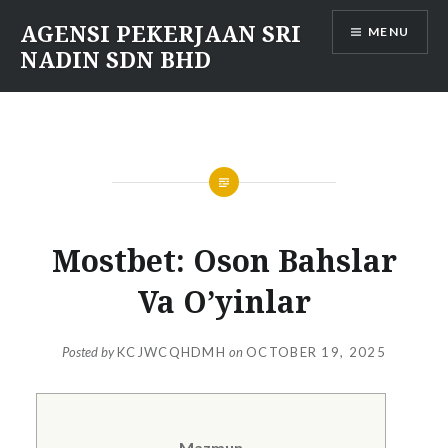
Skip
AGENSI PEKERJAAN SRI
MENU
to
NADIN SDN BHD
content
Mostbet: Oson Bahslar
Va O’yinlar
Posted by
KCJWCQHDMH
on
OCTOBER 19, 2025
Mazmun