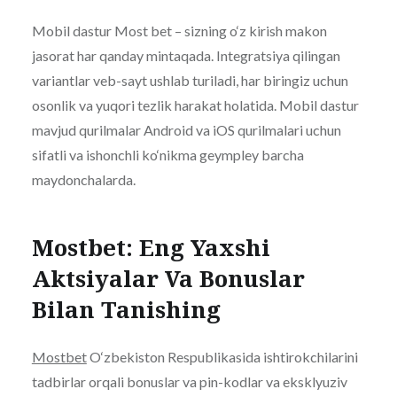
Mobil dastur Most bet – sizning o‘z kirish makon
jasorat har qanday mintaqada. Integratsiya qilingan
variantlar veb-sayt ushlab turiladi, har biringiz uchun
osonlik va yuqori tezlik harakat holatida. Mobil dastur
mavjud qurilmalar Android va iOS qurilmalari uchun
sifatli va ishonchli ko‘nikma geympley barcha
maydonchalarda.
Mostbet: Eng Yaxshi
Aktsiyalar Va Bonuslar
Bilan Tanishing
Mostbet
O‘zbekiston Respublikasida ishtirokchilarini
tadbirlar orqali bonuslar va pin-kodlar va eksklyuziv