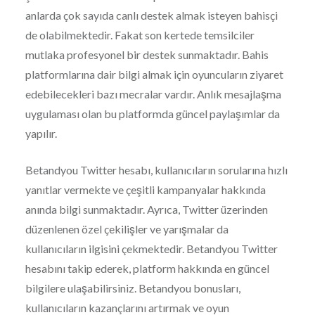
anlarda çok sayıda canlı destek almak isteyen bahisçi
de olabilmektedir. Fakat son kertede temsilciler
mutlaka profesyonel bir destek sunmaktadır. Bahis
platformlarına dair bilgi almak için oyuncuların ziyaret
edebilecekleri bazı mecralar vardır. Anlık mesajlaşma
uygulaması olan bu platformda güncel paylaşımlar da
yapılır.
Betandyou Twitter hesabı, kullanıcıların sorularına hızlı
yanıtlar vermekte ve çeşitli kampanyalar hakkında
anında bilgi sunmaktadır. Ayrıca, Twitter üzerinden
düzenlenen özel çekilişler ve yarışmalar da
kullanıcıların ilgisini çekmektedir. Betandyou Twitter
hesabını takip ederek, platform hakkında en güncel
bilgilere ulaşabilirsiniz. Betandyou bonusları,
kullanıcıların kazançlarını artırmak ve oyun