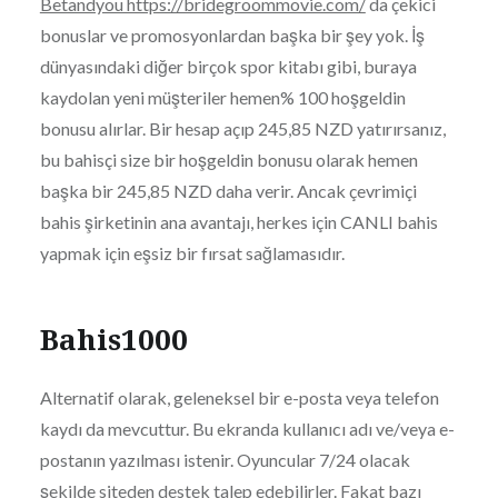
Betandyou https://bridegroommovie.com/
da çekici
bonuslar ve promosyonlardan başka bir şey yok. İş
dünyasındaki diğer birçok spor kitabı gibi, buraya
kaydolan yeni müşteriler hemen% 100 hoşgeldin
bonusu alırlar. Bir hesap açıp 245,85 NZD yatırırsanız,
bu bahisçi size bir hoşgeldin bonusu olarak hemen
başka bir 245,85 NZD daha verir. Ancak çevrimiçi
bahis şirketinin ana avantajı, herkes için CANLI bahis
yapmak için eşsiz bir fırsat sağlamasıdır.
Bahis1000
Alternatif olarak, geleneksel bir e-posta veya telefon
kaydı da mevcuttur. Bu ekranda kullanıcı adı ve/veya e-
postanın yazılması istenir. Oyuncular 7/24 olacak
şekilde siteden destek talep edebilirler. Fakat bazı