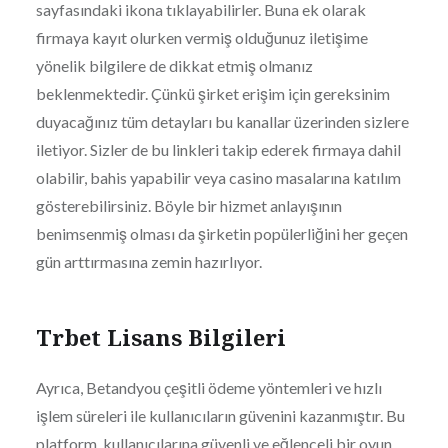
sayfasındaki ikona tıklayabilirler. Buna ek olarak
firmaya kayıt olurken vermiş olduğunuz iletişime
yönelik bilgilere de dikkat etmiş olmanız
beklenmektedir. Çünkü şirket erişim için gereksinim
duyacağınız tüm detayları bu kanallar üzerinden sizlere
iletiyor. Sizler de bu linkleri takip ederek firmaya dahil
olabilir, bahis yapabilir veya casino masalarına katılım
gösterebilirsiniz. Böyle bir hizmet anlayışının
benimsenmiş olması da şirketin popülerliğini her geçen
gün arttırmasına zemin hazırlıyor.
Trbet Lisans Bilgileri
Ayrıca, Betandyou çeşitli ödeme yöntemleri ve hızlı
işlem süreleri ile kullanıcıların güvenini kazanmıştır. Bu
platform, kullanıcılarına güvenli ve eğlenceli bir oyun