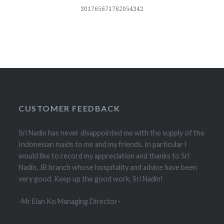
301765671762054342
CUSTOMER FEEDBACK
Sri Nadin has never disappointed me with the supply of the
Indonesian maids to me and my friends. In particular I
would like to record my appreciation and thanks to Sri
Nadin, JB branch whose hospitality and advice have been
very good. Keep up the good work, Sri Nadin!
-Mr Elan Ko Managing Director-