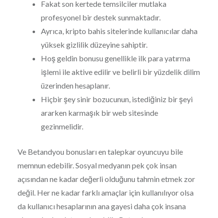
Fakat son kertede temsilciler mutlaka
profesyonel bir destek sunmaktadır.
Ayrıca, kripto bahis sitelerinde kullanıcılar daha
yüksek gizlilik düzeyine sahiptir.
Hoş geldin bonusu genellikle ilk para yatırma
işlemi ile aktive edilir ve belirli bir yüzdelik dilim
üzerinden hesaplanır.
Hiçbir şey sinir bozucunun, istediğiniz bir şeyi
ararken karmaşık bir web sitesinde
gezinmelidir.
Ve Betandyou bonusları en talepkar oyuncuyu bile
memnun edebilir. Sosyal medyanın pek çok insan
açısından ne kadar değerli olduğunu tahmin etmek zor
değil. Her ne kadar farklı amaçlar için kullanılıyor olsa
da kullanıcı hesaplarının ana gayesi daha çok insana