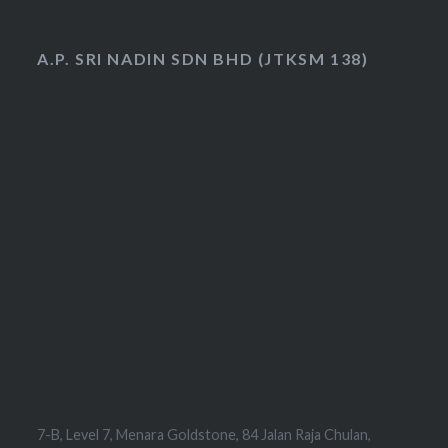
A.P. SRI NADIN SDN BHD (JTKSM 138)
7-B, Level 7, Menara Goldstone, 84 Jalan Raja Chulan,