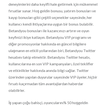
deneyimlerini daha keyifli hale getirmek için mükemmel
fırsatlar sunar. Hoş geldin bonusu, yatırım bonusları ve
kayıp bonusları gibi çeşitli seçenekler sayesinde, her
kullanıcı kendi ihtiyaçlarına uygun bir bonus bulabilir.
Betandyou bonusları ile kazancınızı artırın ve oyun
keyfinizi ikiye katlayın. Betandyou VIP programı ve
diğer promosyonlar hakkında en güncel bilgilere
ulaşmanın en etkili yollarından biri, Betandyou Twitter
hesabını takip etmektir. Betandyou Twitter hesabı,
kullanıcılarına en son VIP kampanyaları, özel teklifler
ve etkinlikler hakkında anında bilgi sağlar. Twitter
üzerinden yapılan duyurular sayesinde VIP üyeler, hiçbir
fırsatı kaçırmadan tüm avantajlardan haberdar
olabilirler.
İş yapan çoğu bahisçi, oyuncularını% 50 hoşgeldin