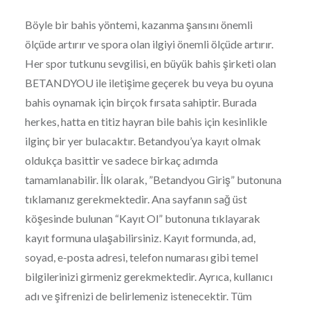
Böyle bir bahis yöntemi, kazanma şansını önemli
ölçüde artırır ve spora olan ilgiyi önemli ölçüde artırır.
Her spor tutkunu sevgilisi, en büyük bahis şirketi olan
BETANDYOU ile iletişime geçerek bu veya bu oyuna
bahis oynamak için birçok fırsata sahiptir. Burada
herkes, hatta en titiz hayran bile bahis için kesinlikle
ilginç bir yer bulacaktır. Betandyou’ya kayıt olmak
oldukça basittir ve sadece birkaç adımda
tamamlanabilir. İlk olarak, ”Betandyou Giriş” butonuna
tıklamanız gerekmektedir. Ana sayfanın sağ üst
köşesinde bulunan “Kayıt Ol” butonuna tıklayarak
kayıt formuna ulaşabilirsiniz. Kayıt formunda, ad,
soyad, e-posta adresi, telefon numarası gibi temel
bilgilerinizi girmeniz gerekmektedir. Ayrıca, kullanıcı
adı ve şifrenizi de belirlemeniz istenecektir. Tüm