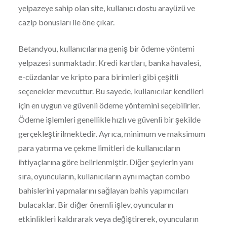
yelpazeye sahip olan site, kullanıcı dostu arayüzü ve
cazip bonusları ile öne çıkar.
Betandyou, kullanıcılarına geniş bir ödeme yöntemi
yelpazesi sunmaktadır. Kredi kartları, banka havalesi,
e-cüzdanlar ve kripto para birimleri gibi çeşitli
seçenekler mevcuttur. Bu sayede, kullanıcılar kendileri
için en uygun ve güvenli ödeme yöntemini seçebilirler.
Ödeme işlemleri genellikle hızlı ve güvenli bir şekilde
gerçekleştirilmektedir. Ayrıca, minimum ve maksimum
para yatırma ve çekme limitleri de kullanıcıların
ihtiyaçlarına göre belirlenmiştir. Diğer şeylerin yanı
sıra, oyuncuların, kullanıcıların aynı maçtan combo
bahislerini yapmalarını sağlayan bahis yapımcıları
bulacaklar. Bir diğer önemli işlev, oyuncuların
etkinlikleri kaldırarak veya değiştirerek, oyuncuların