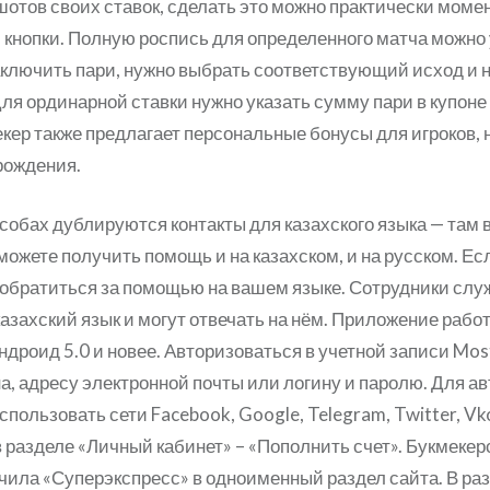
отов своих ставок, сделать это можно практически моме
 кнопки. Полную роспись для определенного матча можно 
аключить пари, нужно выбрать соответствующий исход и 
я ординарной ставки нужно указать сумму пари в купоне
кер также предлагает персональные бонусы для игроков, 
рождения.
собах дублируются контакты для казахского языка — там 
ожете получить помощь и на казахском, и на русском. Есл
а обратиться за помощью на вашем языке. Сотрудники сл
азахский язык и могут отвечать на нём. Приложение работ
ндроид 5.0 и новее. Авторизоваться в учетной записи Mos
, адресу электронной почты или логину и паролю. Для а
спользовать сети Facebook, Google, Telegram, Twitter, Vk
 разделе «Личный кабинет» – «Пополнить счет». Букмекер
чила «Суперэкспресс» в одноименный раздел сайта. В ра