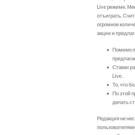
Live режиме. Ме
отъиграть. Счит
огромное колич
акции и предла
Помимо пр
предлагае
Ставки р
Live.
То, что б
По этой 
делать ст
Редакция не нес
пользователями