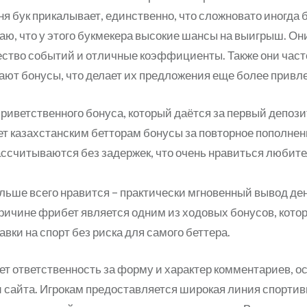
ня бук прикалывает, единственно, что сложновато иногда
аю, что у этого букмекера высокие шансы на выигрыш. О
ество событий и отличные коэффициенты. Также они част
гают бонусы, что делает их предложения еще более привл
иветственного бонуса, который даётся за первый депозит
т казахстанским бетторам бонусы за повторное пополнен
ассчитываются без задержек, что очень нравиться любите
ольше всего нравится – практически мгновенный вывод де
причине фрибет является одним из ходовых бонусов, кото
авки на спорт без риска для самого беттера.
ет ответственность за форму и характер комментариев, 
 сайта. Игрокам предоставляется широкая линия спорти