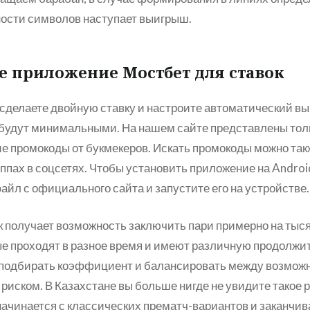
ости символов наступает выигрыш.
 приложение Мостбет для ставок
 сделаете двойную ставку и настроите автоматический в
будут минимальными. На нашем сайте представлены тол
е промокоды от букмекеров. Искать промокоды можно так
уппах в соцсетях. Чтобы установить приложение на Androi
йл с официального сайта и запустите его на устройстве.
к получает возможность заключить пари примерно на тыс
ые проходят в разное время и имеют различную продолжи
 подбирать коэффициент и балансировать между возмож
иском. В Казахстане вы больше нигде не увидите такое 
начинается с классических прематч-вариантов и заканчив