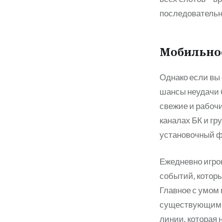
последовательн
Мобильное
Однако если вы
шансы неудачи 
свежие и рабочи
каналах БК и гр
установочный фа
Ежедневно игро
событий, котор
Главное с умом
существующим р
линии, которая 