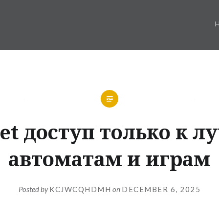
et доступ только к 
автоматам и играм
Posted by
KCJWCQHDMH
on
DECEMBER 6, 2025