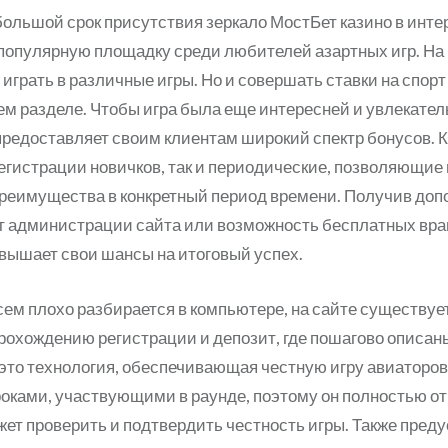
ольшой срок присутствия зеркало МостБет казино в интер
 популярную площадку среди любителей азартных игр. На
 играть в различные игры. Но и совершать ставки на спорт
м разделе. Чтобы игра была еще интересней и увлекател
предоставляет своим клиентам широкий спектр бонусов. К
егистрации новичков, так и периодические, позволяющие
реимущества в конкретный период времени. Получив до
от администрации сайта или возможность бесплатных вра
овышает свои шансы на итоговый успех.
всем плохо разбирается в компьютере, на сайте существуе
рохождению регистрации и депозит, где пошагово описан
 это технология, обеспечивающая честную игру авиаторо
роками, участвующими в раунде, поэтому он полностью от
жет проверить и подтвердить честность игры. Также пред