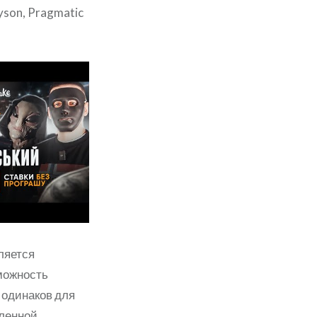
son, Pragmatic
ляется
зможность
 одинаков для
еленной