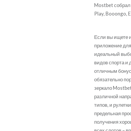
Mostbet собрал
Play, Booongo, E
Если вы ищете 
приложение для 
идеальный выбо
видов спорта и 
отличным бонус
обязательно пор
зеркало Mostbet
различной напр
типов, и рулетк
предельная прос
получения хоро
всех слотов – 