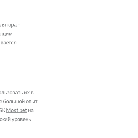
лятора –
ующим
ивается
ользовать их в
те большой опыт
 БК
Most bet
на
окий уровень