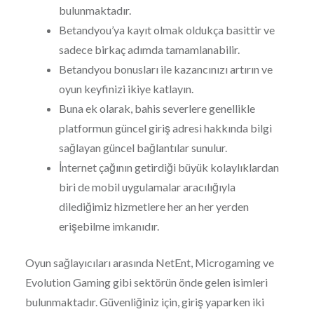
bulunmaktadır.
Betandyou’ya kayıt olmak oldukça basittir ve
sadece birkaç adımda tamamlanabilir.
Betandyou bonusları ile kazancınızı artırın ve
oyun keyfinizi ikiye katlayın.
Buna ek olarak, bahis severlere genellikle
platformun güncel giriş adresi hakkında bilgi
sağlayan güncel bağlantılar sunulur.
İnternet çağının getirdiği büyük kolaylıklardan
biri de mobil uygulamalar aracılığıyla
dilediğimiz hizmetlere her an her yerden
erişebilme imkanıdır.
Oyun sağlayıcıları arasında NetEnt, Microgaming ve
Evolution Gaming gibi sektörün önde gelen isimleri
bulunmaktadır. Güvenliğiniz için, giriş yaparken iki