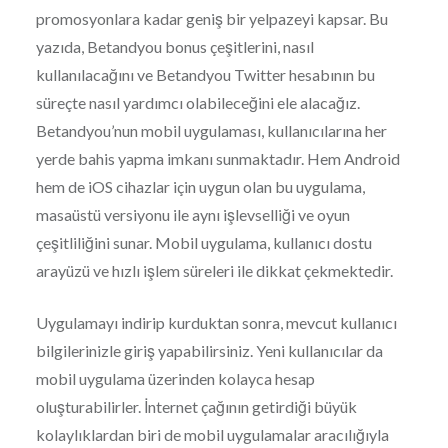
promosyonlara kadar geniş bir yelpazeyi kapsar. Bu
yazıda, Betandyou bonus çeşitlerini, nasıl
kullanılacağını ve Betandyou Twitter hesabının bu
süreçte nasıl yardımcı olabileceğini ele alacağız.
Betandyou’nun mobil uygulaması, kullanıcılarına her
yerde bahis yapma imkanı sunmaktadır. Hem Android
hem de iOS cihazlar için uygun olan bu uygulama,
masaüstü versiyonu ile aynı işlevselliği ve oyun
çeşitliliğini sunar. Mobil uygulama, kullanıcı dostu
arayüzü ve hızlı işlem süreleri ile dikkat çekmektedir.
Uygulamayı indirip kurduktan sonra, mevcut kullanıcı
bilgilerinizle giriş yapabilirsiniz. Yeni kullanıcılar da
mobil uygulama üzerinden kolayca hesap
oluşturabilirler. İnternet çağının getirdiği büyük
kolaylıklardan biri de mobil uygulamalar aracılığıyla