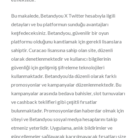
Bu makalede, Betandyou X Twitter hesabıyla ilgili
detayları ve bu platformun sunduğu avantajları
keşfedeceksiniz. Betandyou, güvenilir bir oyun
platformu olduğunu kanıtlamak için gerekli lisanslara
sahiptir. Curacao lisansına sahip olan site, düzenli
olarak denetlenmektedir ve kullanıcı bilgilerinin
güvenliği için gelişmiş şifreleme teknolojileri
kullanmaktadır. Betandyou’da düzenli olarak farklı
promosyonlar ve kampanyalar düzenlenmektedir. Bu
kampanyalar arasında bedava bahisler, slot turnuvaları
ve cashback teklifleri gibi çeşitli fırsatlar
bulunmaktadır. Promosyonlardan haberdar olmak için
siteyi ve Betandyou sosyal medya hesaplarını takip
etmeniz yeterlidir. Uygulama, anlık bildirimler ve
güncellemeler sağlayarak kaçırılmayacak fırsatları size