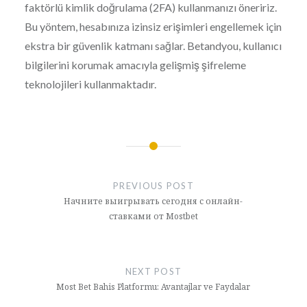
faktörlü kimlik doğrulama (2FA) kullanmanızı öneririz.
Bu yöntem, hesabınıza izinsiz erişimleri engellemek için
ekstra bir güvenlik katmanı sağlar. Betandyou, kullanıcı
bilgilerini korumak amacıyla gelişmiş şifreleme
teknolojileri kullanmaktadır.
Post
navigation
PREVIOUS POST
Начните выигрывать сегодня с онлайн-
ставками от Mostbet
NEXT POST
Most Bet Bahis Platformu: Avantajlar ve Faydalar