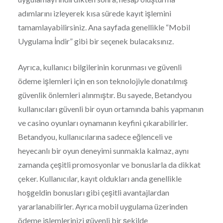
adımlarını izleyerek kısa sürede kayıt işlemini
tamamlayabilirsiniz. Ana sayfada genellikle “Mobil
Uygulama İndir” gibi bir seçenek bulacaksınız.
Ayrıca, kullanıcı bilgilerinin korunması ve güvenli
ödeme işlemleri için en son teknolojiyle donatılmış
güvenlik önlemleri alınmıştır. Bu sayede, Betandyou
kullanıcıları güvenli bir oyun ortamında bahis yapmanın
ve casino oyunları oynamanın keyfini çıkarabilirler.
Betandyou, kullanıcılarına sadece eğlenceli ve
heyecanlı bir oyun deneyimi sunmakla kalmaz, aynı
zamanda çeşitli promosyonlar ve bonuslarla da dikkat
çeker. Kullanıcılar, kayıt oldukları anda genellikle
hoşgeldin bonusları gibi çeşitli avantajlardan
yararlanabilirler. Ayrıca mobil uygulama üzerinden
ödeme işlemlerinizi güvenli bir şekilde