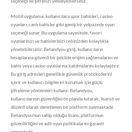
seçeneği ile şifrenizi yenileyebilirsiniz.
Mobil uygulama, kullanıcılara spor bahisleri, casino
oyunları, canlı bahisler gibi geniş bir yelpazede oyun
seçeneği sunar. Bu uygulama sayesinde, favori
oyunlarınızı ve bahislerinizi cebinizden kolaylıkla
yönetebilirsiniz. Betandyou giriş, kullanıcıların
hesaplarına güvenli bir şekilde erişim sağlamalarını ve
bahis veya casino oyunlarına katılmalarını kolaylaştırır.
Bu giriş adresleri genellikle güvenlik protokollerini
içerir ve kullanıcı bilgilerini korumak için güçlü
şifreleme yöntemleri kullanır. Betandyou,
kullanıcılarının güvenliğini ön planda tutarak, lisanslı ve
düzenli olarak denetlenen bir platform sunmaktadır.
Betandyou’nun sahip olduğu lisans, platformun
güvenilirliğini ve adil oyun politikalarını garanti
etmektedir.