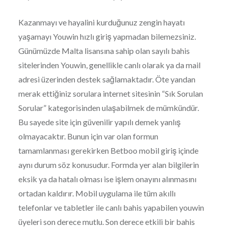
Kazanmayı ve hayalini kurduğunuz zengin hayatı
yaşamayı Youwin hızlı giriş yapmadan bilemezsiniz.
Günümüzde Malta lisansına sahip olan sayılı bahis
sitelerinden Youwin, genellikle canlı olarak ya da mail
adresi üzerinden destek sağlamaktadır. Öte yandan
merak ettiğiniz sorulara internet sitesinin “Sık Sorulan
Sorular” kategorisinden ulaşabilmek de mümkündür.
Bu sayede site için güvenilir yapılı demek yanlış
olmayacaktır. Bunun için var olan formun
tamamlanması gerekirken Betboo mobil giriş içinde
aynı durum söz konusudur. Formda yer alan bilgilerin
eksik ya da hatalı olması ise işlem onayını alınmasını
ortadan kaldırır. Mobil uygulama ile tüm akıllı
telefonlar ve tabletler ile canlı bahis yapabilen youwin
üyeleri son derece mutlu. Son derece etkili bir bahis