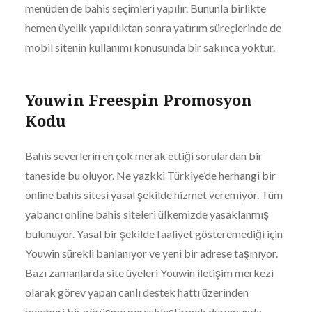
menüden de bahis seçimleri yapılır. Bununla birlikte
hemen üyelik yapıldıktan sonra yatırım süreçlerinde de
mobil sitenin kullanımı konusunda bir sakınca yoktur.
Youwin Freespin Promosyon
Kodu
Bahis severlerin en çok merak ettiği sorulardan bir
taneside bu oluyor. Ne yazkki Türkiye’de herhangi bir
online bahis sitesi yasal şekilde hizmet veremiyor. Tüm
yabancı online bahis siteleri ülkemizde yasaklanmış
bulunuyor. Yasal bir şekilde faaliyet gösteremediği için
Youwin sürekli banlanıyor ve yeni bir adrese taşınıyor.
Bazı zamanlarda site üyeleri Youwin iletişim merkezi
olarak görev yapan canlı destek hattı üzerinden
mecburi bir görüşme gerçekleştirmek durumunda