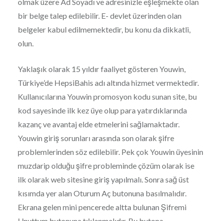
olmak üzere Ad Soyadı ve adresinizle eşleşmekte olan
bir belge talep edilebilir. E- devlet üzerinden olan
belgeler kabul edilmemektedir, bu konu da dikkatli,
olun.
Yaklaşık olarak 15 yıldır faaliyet gösteren Youwin,
Türkiye’de HepsiBahis adı altında hizmet vermektedir.
Kullanıcılarına Youwin promosyon kodu sunan site, bu
kod sayesinde ilk kez üye olup para yatırdıklarında
kazanç ve avantaj elde etmelerini sağlamaktadır.
Youwin giriş sorunları arasında son olarak şifre
problemlerinden söz edilebilir. Pek çok Youwin üyesinin
muzdarip olduğu şifre probleminde çözüm olarak ise
ilk olarak web sitesine giriş yapılmalı. Sonra sağ üst
kısımda yer alan Oturum Aç butonuna basılmalıdır.
Ekrana gelen mini pencerede altta bulunan Şifremi
Unuttum butonuna tıklanmalıdır. Bu butona