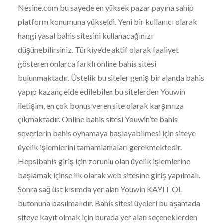
Nesine.com bu sayede en yüksek pazar payına sahip
platform konumuna yükseldi. Yeni bir kullanıcı olarak
hangi yasal bahis sitesini kullanacağınızı
düşünebilirsiniz. Türkiye’de aktif olarak faaliyet
gösteren onlarca farklı online bahis sitesi
bulunmaktadır. Üstelik bu siteler geniş bir alanda bahis
yapıp kazanç elde edilebilen bu sitelerden Youwin
iletişim, en çok bonus veren site olarak karşımıza
çıkmaktadır. Online bahis sitesi Youwin’te bahis
severlerin bahis oynamaya başlayabilmesi için siteye
üyelik işlemlerini tamamlamaları gerekmektedir.
Hepsibahis giriş için zorunlu olan üyelik işlemlerine
başlamak içinse ilk olarak web sitesine giriş yapılmalı.
Sonra sağ üst kısımda yer alan Youwin KAYIT OL
butonuna basılmalıdır. Bahis sitesi üyeleri bu aşamada
siteye kayıt olmak için burada yer alan seçeneklerden