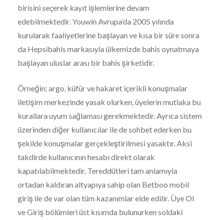
birisini seçerek kayıt işlemlerine devam
edebilmektedir. Youwin Avrupa’da 2005 yılında
kurularak faaliyetlerine başlayan ve kısa bir süre sonra
da Hepsibahis markasıyla ülkemizde bahis oynatmaya
başlayan uluslar arası bir bahis şirketidir.
Örneğin; argo, küfür ve hakaret içerikli konuşmalar
iletişim merkezinde yasak olurken, üyelerin mutlaka bu
kurallara uyum sağlaması gerekmektedir. Ayrıca sistem
üzerinden diğer kullanıcılar ile de sohbet ederken bu
şekilde konuşmalar gerçekleştirilmesi yasaktır. Aksi
takdirde kullanıcının hesabı direkt olarak
kapatılabilmektedir. Tereddütleri tam anlamıyla
ortadan kaldıran altyapıya sahip olan Betboo mobil
giriş ile de var olan tüm kazanımlar elde edilir. Üye Ol
ve Giriş bölümleri üst kısımda bulunurken soldaki