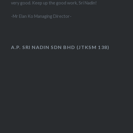
very good. Keep up the good work, Sri Nadin!
-Mr Elan Ko Managing Director-
A.P. SRI NADIN SDN BHD (JTKSM 138)