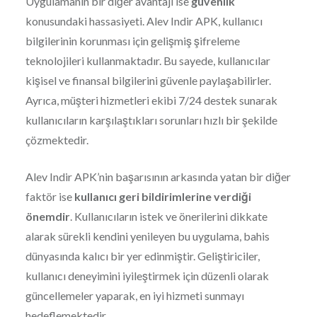
Uygulamanın bir diğer avantajı ise
güvenlik
konusundaki hassasiyeti. Alev Indir APK, kullanıcı
bilgilerinin korunması için gelişmiş şifreleme
teknolojileri kullanmaktadır. Bu sayede, kullanıcılar
kişisel ve finansal bilgilerini güvenle paylaşabilirler.
Ayrıca, müşteri hizmetleri ekibi 7/24 destek sunarak
kullanıcıların karşılaştıkları sorunları hızlı bir şekilde
çözmektedir.
Alev Indir APK’nin başarısının arkasında yatan bir diğer
faktör ise
kullanıcı geri bildirimlerine verdiği
önemdir
. Kullanıcıların istek ve önerilerini dikkate
alarak sürekli kendini yenileyen bu uygulama, bahis
dünyasında kalıcı bir yer edinmiştir. Geliştiriciler,
kullanıcı deneyimini iyileştirmek için düzenli olarak
güncellemeler yaparak, en iyi hizmeti sunmayı
hedeflemektedir.