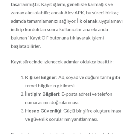
tasarlanmıştır. Kayıt işlemi, genellikle karmaşık ve
zaman alıcı olabilir; ancak Alev APK, bu süreci birkaç
adımda tamamlamanızı sağlıyor.
İlk olarak
, uygulamayı
indirip kurduktan sonra kullanıcılar, ana ekranda
bulunan “Kayıt Ol” butonuna tıklayarak işlemi
başlatabilirler.
Kayıt sürecinde izlenecek adımlar oldukça basittir:
Kişisel Bilgiler
: Ad, soyad ve doğum tarihi gibi
temel bilgilerin girilmesi.
İletişim Bilgileri
: E-posta adresi ve telefon
numarasının doğrulanması.
Hesap Güvenliği
: Güçlü bir şifre oluşturulması
ve güvenlik sorularının yanıtlanması.