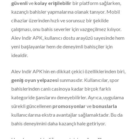
güvenli
ve
kolay erişilebilir
bir platform sağlarken,
kazançlı bahisler yapmalarına olanak tanıyor. Mobil
cihazlar üzerinden hızlı ve sorunsuz bir şekilde
çalışması, onu bahis severler için vazgeçilmez kılıyor.
Alev Indir APK, kullanıcı dostu arayüzü sayesinde hem
yeni başlayanlar hem de deneyimli bahisçiler için
idealdir.
Alev Indir APK’nin en dikkat çekici özelliklerinden biri,
geniş oyun yelpazesi
sunmasıdır. Kullanıcılar, spor
bahislerinden canlı casinoya kadar birçok farklı
kategoride şanslarını deneyebilirler. Ayrıca, uygulama
sürekli güncellenen
promosyonlar
ve
bonuslarla
kullanıcılarına ekstra avantajlar sağlamaktadır. Bu da
bahis deneyimini daha kazançlı hale getiriyor.