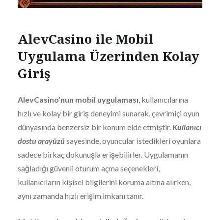
AlevCasino ile Mobil
Uygulama Üzerinden Kolay
Giriş
AlevCasino’nun mobil uygulaması
, kullanıcılarına
hızlı ve kolay bir giriş deneyimi sunarak, çevrimiçi oyun
dünyasında benzersiz bir konum elde etmiştir.
Kullanıcı
dostu arayüzü
sayesinde, oyuncular istedikleri oyunlara
sadece birkaç dokunuşla erişebilirler. Uygulamanın
sağladığı güvenli oturum açma seçenekleri,
kullanıcıların kişisel bilgilerini koruma altına alırken,
aynı zamanda hızlı erişim imkanı tanır.