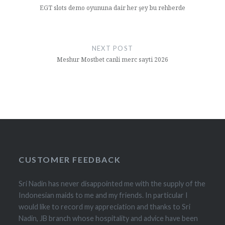
EGT slots demo oyununa dair her şey bu rehberde
NEXT POST
Meshur Mostbet canli merc sayti 2026
CUSTOMER FEEDBACK
Sri Nadin has never disappointed me with the supply of the
Indonesian maids to me and my friends. In particular I
would like to record my appreciation and thanks to Sri
Nadin, JB branch whose hospitality and advice have been