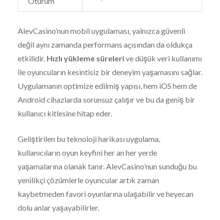
Oturum
AlevCasino’nun mobil uygulaması, yalnızca güvenli
değil aynı zamanda performans açısından da oldukça
etkilidir.
Hızlı yükleme süreleri
ve düşük veri kullanımı
ile oyuncuların kesintisiz bir deneyim yaşamasını sağlar.
Uygulamanın optimize edilmiş yapısı, hem iOS hem de
Android cihazlarda sorunsuz çalışır ve bu da geniş bir
kullanıcı kitlesine hitap eder.
Geliştirilen bu teknoloji harikası uygulama,
kullanıcıların oyun keyfini her an her yerde
yaşamalarına olanak tanır. AlevCasino’nun sunduğu bu
yenilikçi çözümlerle oyuncular artık zaman
kaybetmeden favori oyunlarına ulaşabilir ve heyecan
dolu anlar yaşayabilirler.