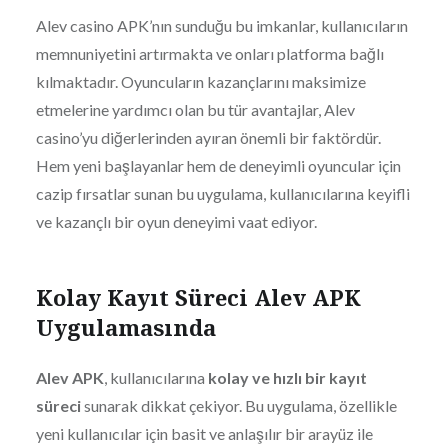
Alev casino APK’nın sunduğu bu imkanlar, kullanıcıların
memnuniyetini artırmakta ve onları platforma bağlı
kılmaktadır. Oyuncuların kazançlarını maksimize
etmelerine yardımcı olan bu tür avantajlar, Alev
casino’yu diğerlerinden ayıran önemli bir faktördür.
Hem yeni başlayanlar hem de deneyimli oyuncular için
cazip fırsatlar sunan bu uygulama, kullanıcılarına keyifli
ve kazançlı bir oyun deneyimi vaat ediyor.
Kolay Kayıt Süreci Alev APK
Uygulamasında
Alev APK
, kullanıcılarına
kolay ve hızlı bir kayıt
süreci
sunarak dikkat çekiyor. Bu uygulama, özellikle
yeni kullanıcılar için basit ve anlaşılır bir arayüz ile