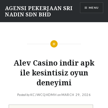
Skip
AGENSI PEKERJAAN SRI
MENU
to
NADIN SDN BHD
content
Alev Casino indir apk
ile kesintisiz oyun
deneyimi
Posted by
KCJWCQHDMH
on
MARCH 29, 2026