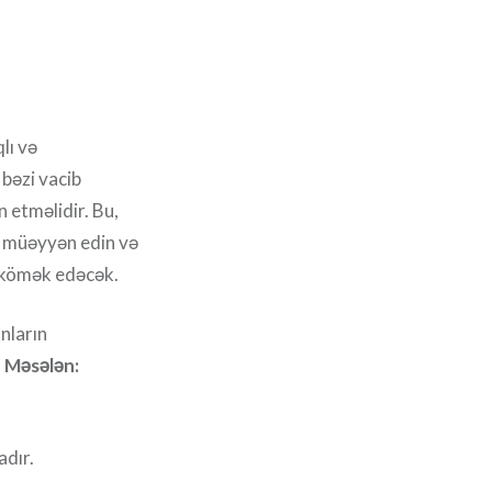
lı və
bəzi vacib
etməlidir. Bu,
i müəyyən edin və
a kömək edəcək.
nların
.
Məsələn:
adır.