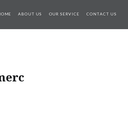
HOME
ABOUT US
OUR SERVICE
CONTACT US
merc