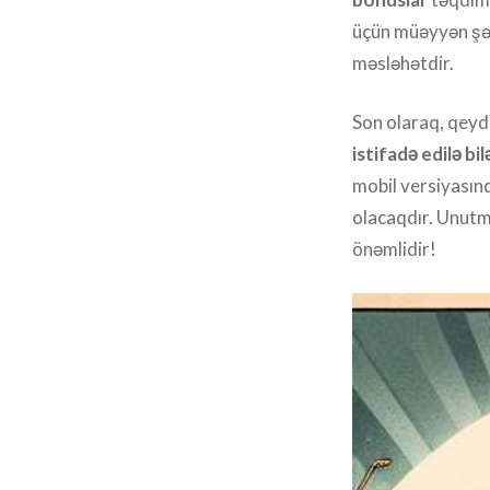
üçün müəyyən şər
məsləhətdir.
Son olaraq, qeyd
istifadə edilə bil
mobil versiyasınd
olacaqdır. Unutma
önəmlidir!