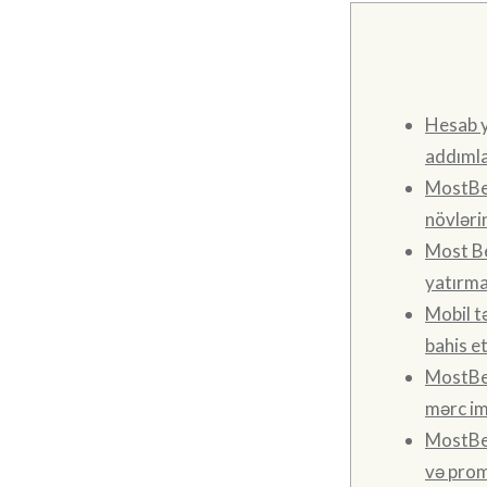
Hesab 
addımla
MostBet
növləri
Most Be
yatırma
Mobil t
bahis e
MostBet
mərc im
MostBe
və pro