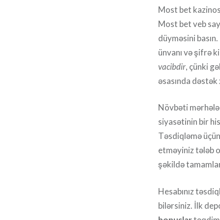
Most bet kazino
Most bet veb say
düyməsini basın.
ünvanı və şifrə k
vacibdir
, çünki g
əsasında dəstək x
Növbəti mərhələ
siyasətinin bir h
Təsdiqləmə üçün 
etməyiniz tələb o
şəkildə tamamlan
Hesabınız təsdiq
bilərsiniz. İlk de
bonuslar
təqdim 